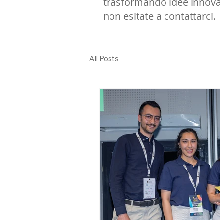
trasformando idee innovativ
non esitate a contattarci.
All Posts