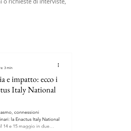
 o richieste di interviste,
ra: 3 min
a e impatto: ecco i
ctus Italy National
siasmo, connessioni
nari: la Enactus Italy National
il 14 e 15 maggio in due