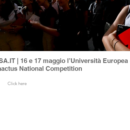
io l’Università Europea di Roma (UER) ospita
nactus National Competition
Click here