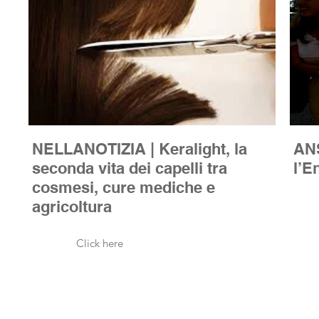
NELLANOTIZIA | Keralight, la
ANSA.IT | 16 e 17 magg
seconda vita dei capelli tra
l’E
cosmesi, cure mediche e
agricoltura
Click here