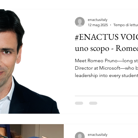
enactusitaly
12 mag 2025
Tempo di lettu
#ENACTUS VOICE
uno scopo - Rome
Meet Romeo Pruno—long sta
Director at Microsoft—who br
leadership into every studen
changemakers turn bold ideas
enactusitaly