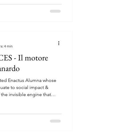
andstad Box & Tech Talent
re Allianz MiCo di Milano —
enico vibrante per
renditoria sostenibile.
ra: 4 min
 - Il motore
Zanardo
ted Enactus Alumna whose
duate to social impact &
 the invisible engine that
purpose, passion, and the