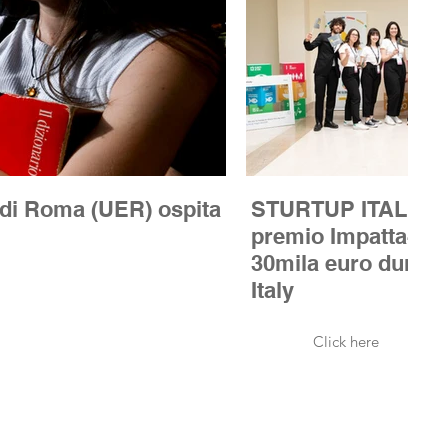
STURTUP ITALIA | Chi ha vinto il
premio Impatta4Eq
30mila euro duran
Italy
Click here