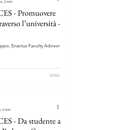
ra: 2 min
S - Promuovere
averso l’università -
oppo, Enactus Faculty Advisor
: 2 min
 - Da studente a