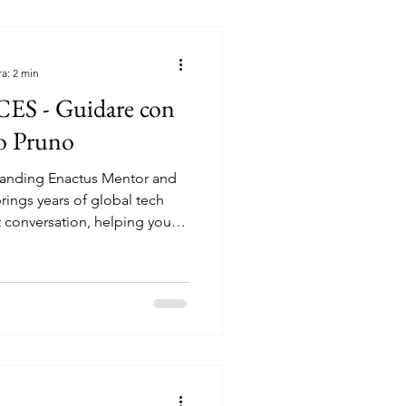
ra: 2 min
S - Guidare con
o Pruno
nding Enactus Mentor and
ings years of global tech
t conversation, helping young
 into real-world impact.