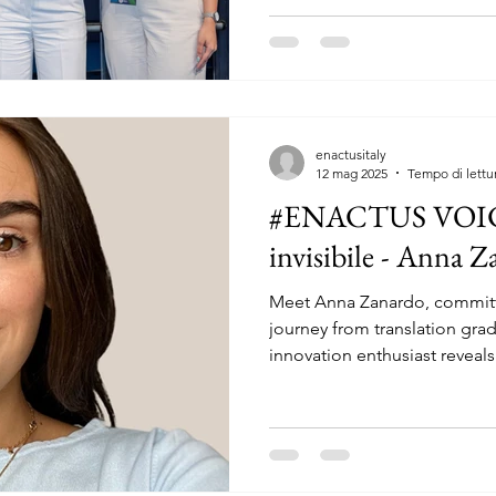
location d’eccellenza — il R
Factory e il Convention Cent
trasformandosi in un palcosc
l’innovazione sociale e l’imp
enactusitaly
12 mag 2025
Tempo di lettu
#ENACTUS VOICES
invisibile - Anna 
Meet Anna Zanardo, commit
journey from translation gra
innovation enthusiast reveals
drives true transformation: 
courage to act.