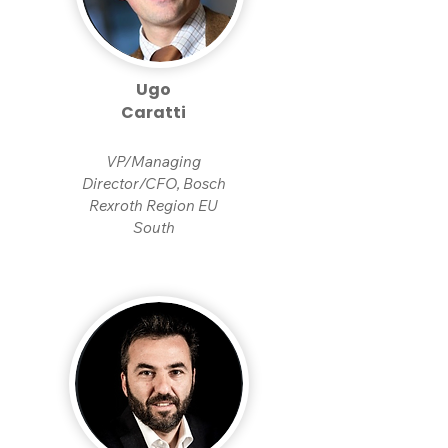
Ugo
Caratti
VP/Managing
Director/CFO, Bosch
Rexroth Region EU
South