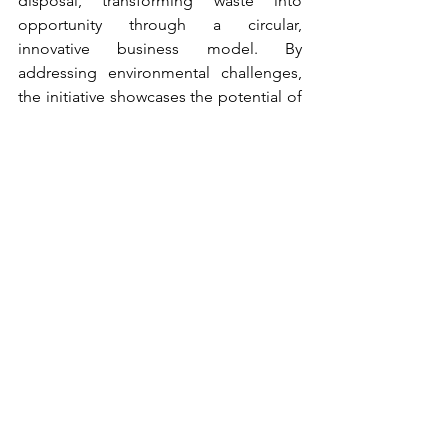
disposal, transforming waste into 
opportunity through a circular, 
innovative business model. By 
addressing environmental challenges, 
the initiative showcases the potential of 
sustainable practices in unexpected 
sectors.
Pre-Acceleration Journey:
These projects embarked on the pre-
acceleration journey led by WDA 
professionals, in particular Valentina 
Iannucci and Alessandro Piccinini. Will 
refine their business ideas in the 
coming months, taking all the 
necessary steps to get prepared for the 
presentation of their innovations 
validated with a Minimum Viable 