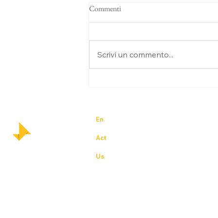
Commenti
Scrivi un commento...
Opportunità di stage – Social
Media & Content Creator Intern
En
trepreneurial – igniting business in
Act
ion for others – the experience of s
Us
– student, academic and business l
world
Priv
poli