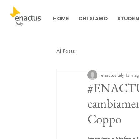
HOME
CHI SIAMO
STUDEN
All Posts
enactusitaly
12 mag
#ENACTUS
cambiamento
Coppo