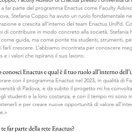
 Coppo, Faculty Advisor di Enactus presso l’Università di
 a far parte del programma Enactus come Faculty Adviso
adova, Stefania Coppo ha avuto un ruolo fondamentale n
razione e crescita all’interno del team Enactus UniPd. Co
i di contribuire in modo concreto alla società, Stefania 
o come guida, ma come ponte tra studenti, strumenti, pe
 farli crescere. L’abbiamo incontrata per conoscere megl
e i valori che ispirano il suo lavoro.
onosci Enactus e qual è il tuo ruolo all’interno dell’
orare con il programma Enactus nel 2023, in qualità di Fa
iversità di Padova, e da subito il progetto mi ha coinvolta
gli studenti e la loro costanza, e con il tempo mi sono 
tenerli e per creare nuove opportunità di valore all’inte
le.»
 te far parte della rete Enactus?