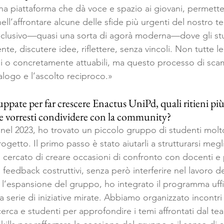
a piattaforma che dà voce e spazio ai giovani, permette
ell’affrontare alcune delle sfide più urgenti del nostro 
nclusivo—quasi una sorta di agorà moderna—dove gli st
nte, discutere idee, riflettere, senza vincoli. Non tutte l
bili o concretamente attuabili, ma questo processo di scam
ialogo e l’ascolto reciproco.»
iluppate per far crescere Enactus UniPd, quali ritieni pi
e vorresti condividere con la community?
nel 2023, ho trovato un piccolo gruppo di studenti molto
ogetto. Il primo passo è stato aiutarli a strutturarsi megl
cercato di creare occasioni di confronto con docenti e p
 feedback costruttivi, senza però interferire nel lavoro d
 l’espansione del gruppo, ho integrato il programma uffic
a serie di iniziative mirate. Abbiamo organizzato incontri
cerca e studenti per approfondire i temi affrontati dal tea