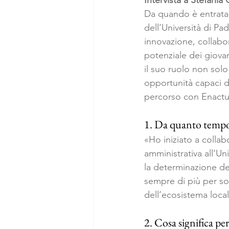
Intervista a Stefania
Da quando è entrata
dell’Università di P
innovazione, collabo
potenziale dei giovan
il suo ruolo non sol
opportunità capaci di
percorso con Enactus 
1. Da quanto tempo c
«Ho iniziato a collab
amministrativa all’Un
la determinazione de
sempre di più per sos
dell’ecosistema loca
2. Cosa significa per