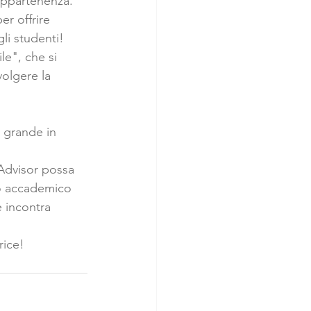
 appartenenza.
r offrire 
li studenti!
le", che si 
olgere la 
 grande in 
 Advisor possa 
do accademico 
 incontra 
rice!