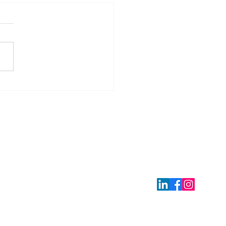
tunità di Stage -
aising - Grant & Trust
n
Italia ETS, Sede legale: via Carlo Dordi 8, 38122 Trento (TN),
: Via Giovanni Battista Pirelli 38, 20124 Milano (MI), Italy,
2
ly.org