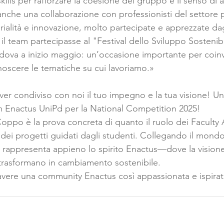
kills per rafforzare la coesione del gruppo e il senso di
nche una collaborazione con professionisti del settore pe
rialità e innovazione, molto partecipate e apprezzate dag
 il team partecipasse al "Festival dello Sviluppo Sostenibi
dova a inizio maggio: un’occasione importante per coinv
noscere le tematiche su cui lavoriamo.»
ver condiviso con noi il tuo impegno e la tua visione! Un
m Enactus UniPd per la National Competition 2025!
 Coppo è la prova concreta di quanto il ruolo dei Faculty
o dei progetti guidati dagli studenti. Collegando il mon
e, rappresenta appieno lo spirito Enactus—dove la visione
i trasformano in cambiamento sostenibile.
avere una community Enactus così appassionata e ispirat