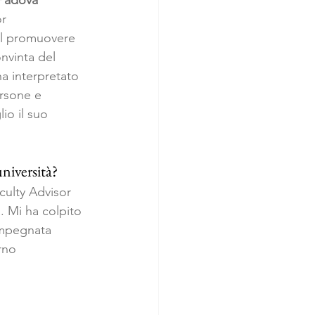
 Padova
r 
el promuovere 
nvinta del 
ha interpretato 
rsone e 
io il suo 
università?
culty Advisor 
. Mi ha colpito 
impegnata 
rno 