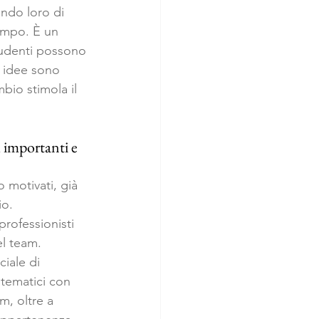
ndo loro di 
tempo. È un 
udenti possono 
e idee sono 
bio stimola il 
ù importanti e 
 motivati, già 
io. 
rofessionisti 
el team.
iale di 
 tematici con 
m, oltre a 