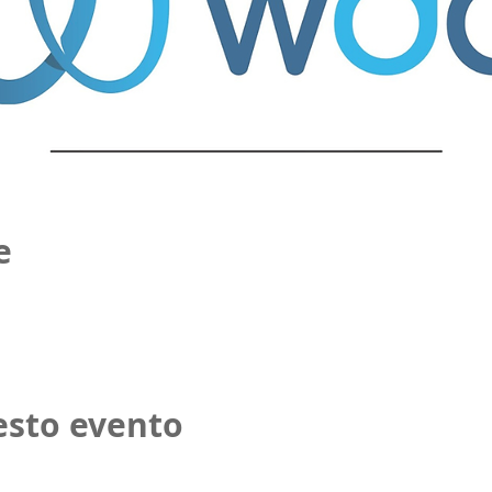
e
esto evento